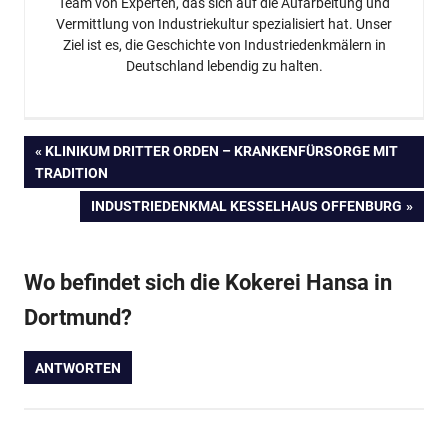
Team von Experten, das sich auf die Aufarbeitung und
Vermittlung von Industriekultur spezialisiert hat. Unser
Ziel ist es, die Geschichte von Industriedenkmälern in
Deutschland lebendig zu halten.
Beitragsnavigation
VORHERIGER
KLINIKUM DRITTER ORDEN – KRANKENFÜRSORGE MIT
BEITRAG:
TRADITION
NÄCHSTER
INDUSTRIEDENKMAL KESSELHAUS OFFENBURG
BEITRAG:
Wo befindet sich die Kokerei Hansa in
Dortmund?
ANTWORTEN