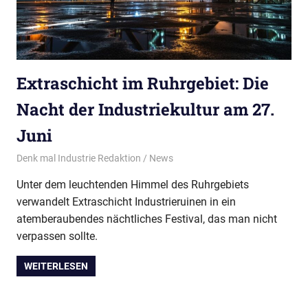
Extraschicht im Ruhrgebiet: Die
Nacht der Industriekultur am 27.
Juni
26/06/2026
Denk mal Industrie Redaktion
News
Unter dem leuchtenden Himmel des Ruhrgebiets
verwandelt Extraschicht Industrieruinen in ein
atemberaubendes nächtliches Festival, das man nicht
verpassen sollte.
WEITERLESEN