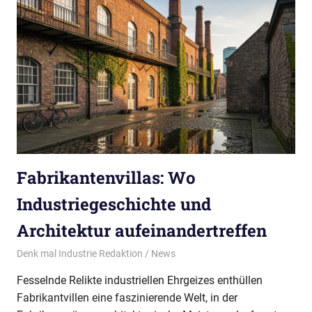
Fabrikantenvillas: Wo
Industriegeschichte und
Architektur aufeinandertreffen
06/08/2026
Denk mal Industrie Redaktion
News
Fesselnde Relikte industriellen Ehrgeizes enthüllen
Fabrikantvillen eine faszinierende Welt, in der