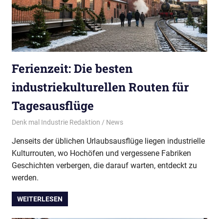
Ferienzeit: Die besten
industriekulturellen Routen für
Tagesausflüge
30/07/2026
Denk mal Industrie Redaktion
News
Jenseits der üblichen Urlaubsausflüge liegen industrielle
Kulturrouten, wo Hochöfen und vergessene Fabriken
Geschichten verbergen, die darauf warten, entdeckt zu
werden.
WEITERLESEN