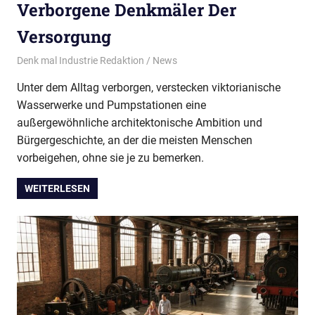
Verborgene Denkmäler Der
Versorgung
23/07/2026
Denk mal Industrie Redaktion
News
Unter dem Alltag verborgen, verstecken viktorianische
Wasserwerke und Pumpstationen eine
außergewöhnliche architektonische Ambition und
Bürgergeschichte, an der die meisten Menschen
vorbeigehen, ohne sie je zu bemerken.
WEITERLESEN