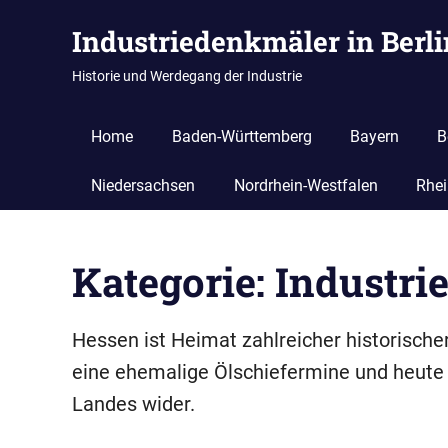
Zum
Industriedenkmäler in Berl
Inhalt
springen
Historie und Werdegang der Industrie
Home
Baden-Württemberg
Bayern
B
Niedersachsen
Nordrhein-Westfalen
Rhei
Kategorie:
Industri
Hessen ist Heimat zahlreicher historische
eine ehemalige Ölschiefermine und heut
Landes wider.