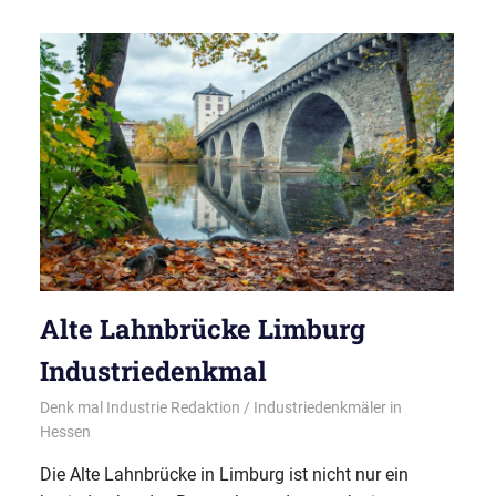
Alte Lahnbrücke Limburg
Industriedenkmal
02/01/2025
Denk mal Industrie Redaktion
Industriedenkmäler in
Hessen
Die Alte Lahnbrücke in Limburg ist nicht nur ein