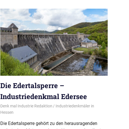
Die Edertalsperre –
Industriedenkmal Edersee
14/10/2024
Denk mal Industrie Redaktion
Industriedenkmäler in
Hessen
Die Edertalsperre gehört zu den herausragenden