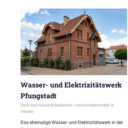
Wasser- und Elektrizitätswerk
Pfungstadt
11/04/2026
Denk mal Industrie Redaktion
Industriedenkmäler in
Hessen
Das ehemalige Wasser- und Elektrizitätswerk in der