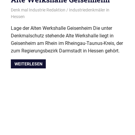
09/07/2023
Denk mal Industrie Redaktion
Industriedenkmäler in
Hessen
Lage der Alten Werkshalle Geisenheim Die unter
Denkmalschutz stehende Alte Werkshalle liegt in
Geisenheim am Rhein im Rheingau-Taunus-Kreis, der
zum Regierungsbezirk Darmstadt in Hessen gehört.
WEITERLESEN