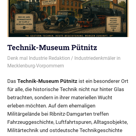
Technik-Museum Pütnitz
12/05/2026
Denk mal Industrie Redaktion
Industriedenkmäler in
Mecklenburg-Vorpommern
Das
Technik-Museum Pütnitz
ist ein besonderer Ort
für alle, die historische Technik nicht nur hinter Glas
betrachten, sondern in ihrer materiellen Wucht
erleben möchten. Auf dem ehemaligen
Militärgelände bei Ribnitz-Damgarten treffen
Fahrzeuggeschichte, Luftfahrtspuren, Alltagsobjekte,
Militärtechnik und ostdeutsche Technikgeschichte