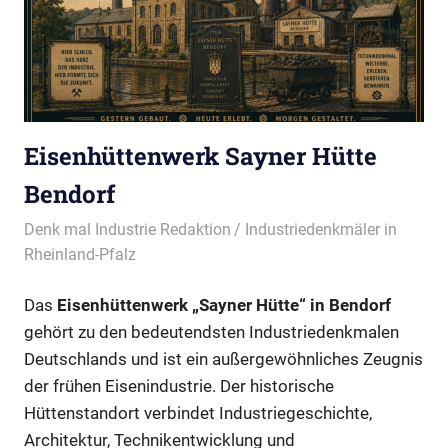
Eisenhüttenwerk Sayner Hütte
Bendorf
20/05/2026
Denk mal Industrie Redaktion
Industriedenkmäler in
Rheinland-Pfalz
Das
Eisenhüttenwerk „Sayner Hütte“ in Bendorf
gehört zu den bedeutendsten Industriedenkmalen
Deutschlands und ist ein außergewöhnliches Zeugnis
der frühen Eisenindustrie. Der historische
Hüttenstandort verbindet Industriegeschichte,
Architektur, Technikentwicklung und