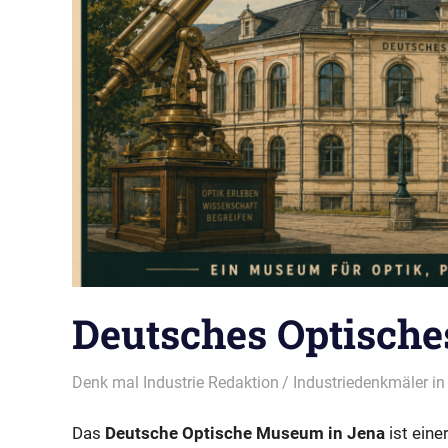
Deutsches Optisch
12/05/2026
Denk mal Industrie Redaktion
Industriedenkmäler in
Das
Deutsche Optische Museum in Jena
ist eine