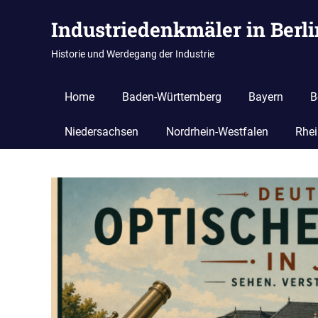
Zum
Industriedenkmäler in Berl
Inhalt
springen
Historie und Werdegang der Industrie
Home
Baden-Württemberg
Bayern
B
Niedersachsen
Nordrhein-Westfalen
Rhei