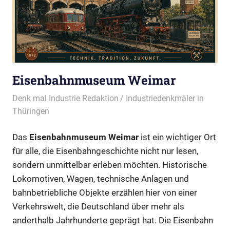
Eisenbahnmuseum Weimar
12/05/2026
Denk mal Industrie Redaktion
Industriedenkmäler in
Thüringen
Das
Eisenbahnmuseum Weimar
ist ein wichtiger Ort
für alle, die Eisenbahngeschichte nicht nur lesen,
sondern unmittelbar erleben möchten. Historische
Lokomotiven, Wagen, technische Anlagen und
bahnbetriebliche Objekte erzählen hier von einer
Verkehrswelt, die Deutschland über mehr als
anderthalb Jahrhunderte geprägt hat. Die Eisenbahn